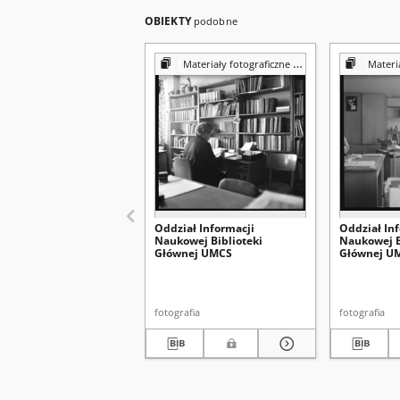
OBIEKTY
podobne
Materiały fotograficzne z Pracowni Reprografii Biblioteki UMCS
Materiały fotograf
Oddział Informacji
Oddział In
Naukowej Biblioteki
Naukowej B
Głównej UMCS
Głównej U
fotografia
fotografia