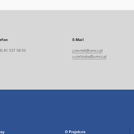
efon
E-Mail
8) 81 537 58 93
j.startek@umcs.pl
u.zielinska@umcs.pl
ksy
O Projekcie