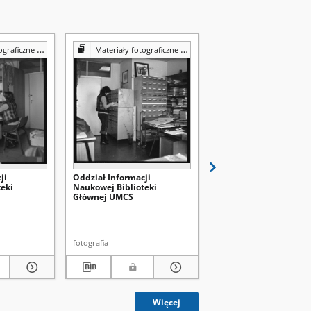
Reprografii Biblioteki UMCS
Materiały fotograficzne z Pracowni Reprografii Biblioteki UMCS
Materiały fotograficzne z Pracowni Reprografii Bibli
ji
Oddział Informacji
Wypożyczalnia
eki
Naukowej Biblioteki
międzybiblioteczna
Głównej UMCS
Biblioteki Głównej UM
fotografia
fotografia
Więcej