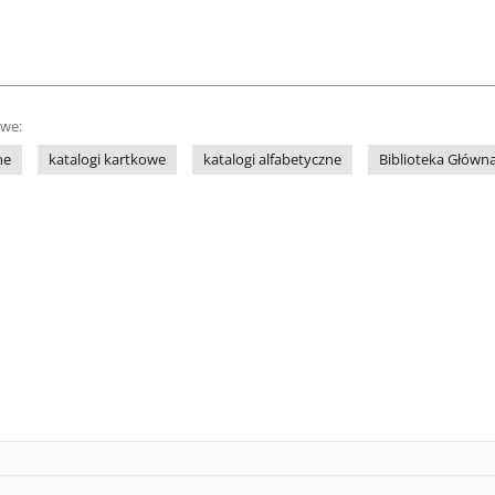
owe:
ne
katalogi kartkowe
katalogi alfabetyczne
Biblioteka Głów