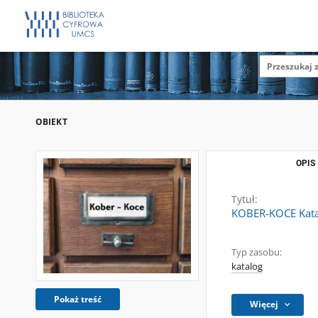
OBIEKT
OPIS
Tytuł:
KOBER-KOCE Katal
Typ zasobu:
katalog
Pokaż treść
Więcej