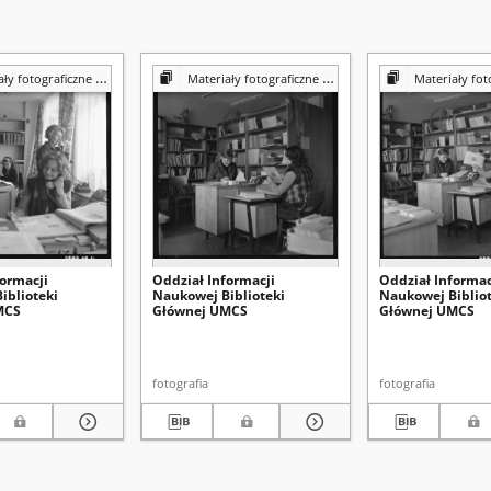
iczne z Pracowni Reprografii Biblioteki UMCS
Materiały fotograficzne z Pracowni Reprografii Biblioteki UMCS
Materiały fotograficzne z Pracowni 
formacji
Oddział Informacji
Oddział Informac
iblioteki
Naukowej Biblioteki
Naukowej Bibliot
MCS
Głównej UMCS
Głównej UMCS
fotografia
fotografia