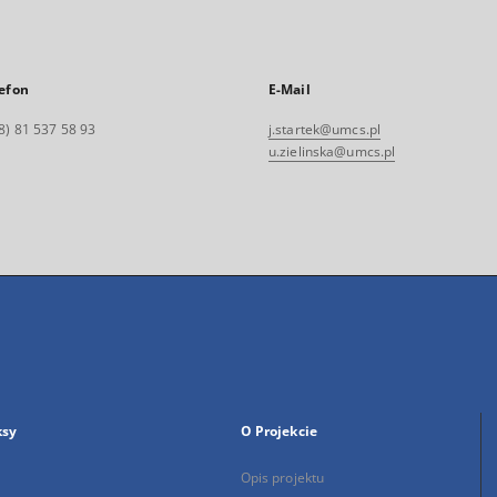
efon
E-Mail
8) 81 537 58 93
j.startek@umcs.pl
u.zielinska@umcs.pl
ksy
O Projekcie
Opis projektu