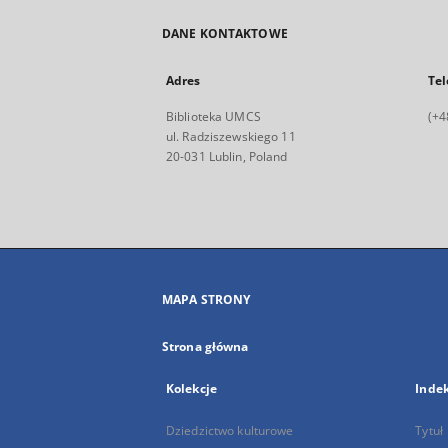
DANE KONTAKTOWE
Adres
Tel
Biblioteka UMCS
(+4
ul. Radziszewskiego 11
20-031 Lublin, Poland
MAPA STRONY
Strona główna
Kolekcje
Inde
Dziedzictwo kulturowe
Tytuł