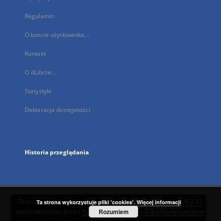
Regulamin
O koncie użytkownika...
Kontakt
O dLibrze...
Statystyki
Deklaracja dostępności
Historia przeglądania
Ten serwis działa dzięki oprogramowaniu
DInGO dLibra 6.3.21
Ta strona wykorzystuje pliki 'cookies'.
Więcej informacji
opracowanemu przez
Poznańskie Centrum Superkomputerowo-
Rozumiem