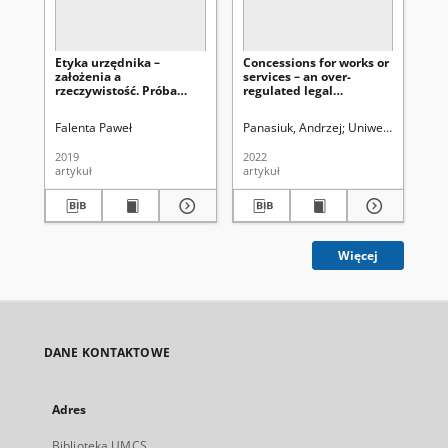
Etyka urzędnika –
Concessions for works or
Pr
założenia a
services – an over-
pr
rzeczywistość. Próba
regulated legal
os
oceny na tle wybranych
institution
sa
regulacji etycznych
te
Falenta Paweł
Panasiuk, Andrzej
Uniwersytet Marii 
Ku
po
za
2019
2022
202
artykuł
artykuł
art
Więcej
DANE KONTAKTOWE
Adres
Biblioteka UMCS