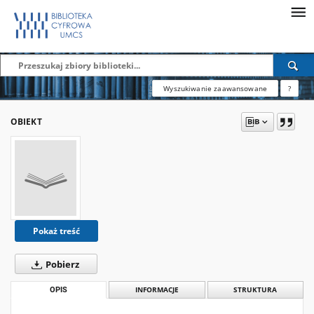
Wyszukiwanie zaawansowane
?
OBIEKT
Pokaż treść
Pobierz
OPIS
INFORMACJE
STRUKTURA