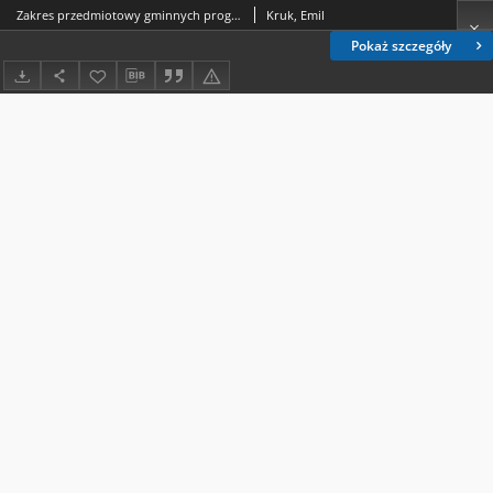
Zakres przedmiotowy gminnych programów opieki nad zwierzętami bezdomnymi oraz zapobiegania bezdomności zwierząt. Wybrane zagadnienia
Kruk, Emil
Pokaż szczegóły