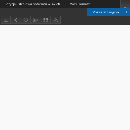
Pozycja ustrojowa notariatu w świetle Prawa o notariacie z dnia 25 maja 1951 r.
Woś, Tomasz
Pokaż szczegóły