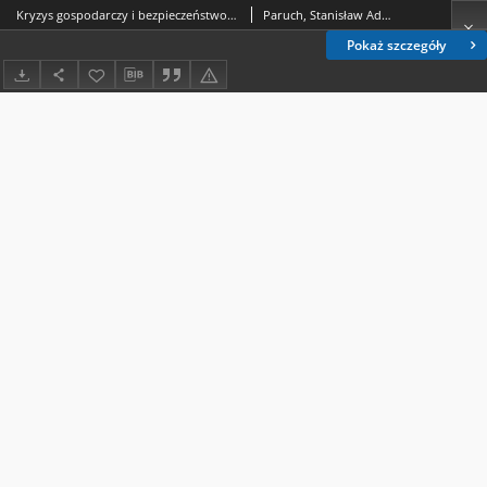
Kryzys gospodarczy i bezpieczeństwo państwa w warunkach pluralistycznej struktury europejskiego porządku prawnego
Paruch, Stanisław Adam
Pokaż szczegóły