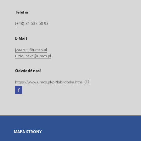
Telefon
(+48) 81 537 58 93
E-Mail
j.startek@umcs.pl
u.zielinska@umcs.pl
Odwiedź nas!
https://www.umcs.pl/pl/biblioteka.htm
Facebook
Link
zewnętrzny,
otworzy
się
w
nowej
MAPA STRONY
karcie