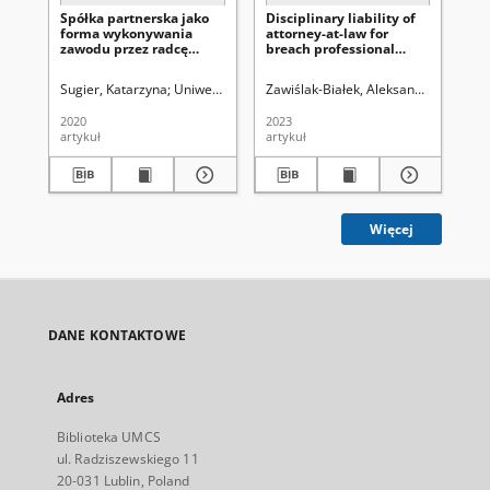
Spółka partnerska jako
Disciplinary liability of
The
forma wykonywania
attorney-at-law for
pr
zawodu przez radcę
breach professional
st
prawnego = A limited
secrecy
int
liability partnership as a
th
Sugier, Katarzyna
Uniwersytet Marii Curie-Skłodowskiej (Lublin). Wydzi
Zawiślak-Białek, Aleksandra
Kostrub
Pil
form of working as a
legal advisor /
2020
2023
201
artykuł
artykuł
art
Więcej
DANE KONTAKTOWE
Adres
Biblioteka UMCS
ul. Radziszewskiego 11
20-031 Lublin, Poland