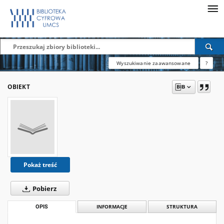
Wyszukiwanie zaawansowane
?
OBIEKT
Pokaż treść
Pobierz
OPIS
INFORMACJE
STRUKTURA