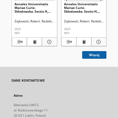
Annales Universitatis
Annales Universitatis
An
Mariae Curie-
Mariae Curie-
Ma
Skłodowska. Sectio H,
Skłodowska. Sectio H,
Sk
Oeconomia Vol. 57
Oeconomia Vol. 57
Oe
(2023), 3 - Spis treści
(2023), 4 - Spis treści
(20
Zajkowski, Robert. Redaktor naczelny
Zajkowski, Robert. Redaktor naczelny
Zaj
2023
2023
202
spis
spis
cza
Więcej
DANE KONTAKTOWE
Adres
Biblioteka UMCS
ul. Radziszewskiego 11
20-031 Lublin, Poland