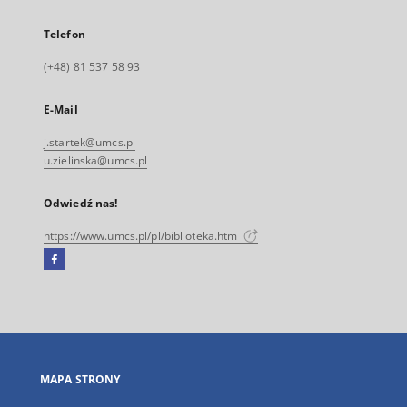
Telefon
(+48) 81 537 58 93
E-Mail
j.startek@umcs.pl
u.zielinska@umcs.pl
Odwiedź nas!
https://www.umcs.pl/pl/biblioteka.htm
Facebook
Link
zewnętrzny,
otworzy
się
w
nowej
MAPA STRONY
karcie