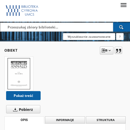
Wyszukiwanie zaawansowane
?
OBIEKT
Pokaż treść
Pobierz
OPIS
INFORMACJE
STRUKTURA