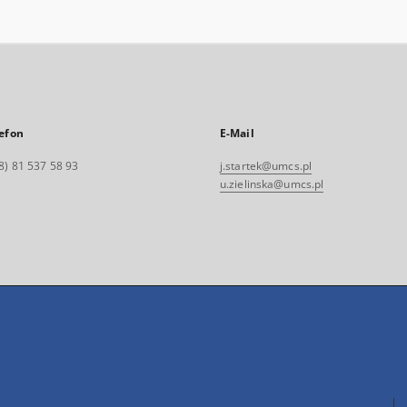
efon
E-Mail
8) 81 537 58 93
j.startek@umcs.pl
u.zielinska@umcs.pl