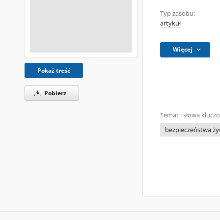
Typ zasobu:
artykuł
Więcej
Pokaż treść
Pobierz
Temat i słowa klucz
bezpieczeństwa ży