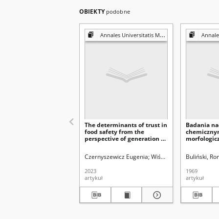
OBIEKTY
podobne
Annales Universitatis Mariae Curie-Skłodowska. Sectio H, Oeconomia
Annales Universitat
The determinants of trust in
Badania na
food safety from the
chemicznym
perspective of generation Z
morfologicz
students
organolept
rynkowych
Czernyszewicz Eugenia
Wiśniewska Małgorzata 
Buliński, R
2023
1969
artykuł
artykuł