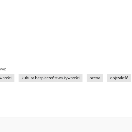
owe:
wności
kultura bezpieczeństwa żywności
ocena
dojrzałość