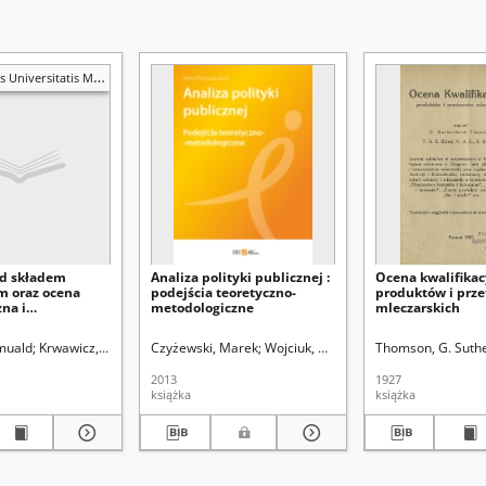
is Mariae Curie-Skłodowska. Sectio D, Medicina
d składem
Analiza polityki publicznej :
Ocena kwalifikac
 oraz ocena
podejścia teoretyczno-
produktów i prz
na i
metodologiczne
mleczarskich
yczna herbat
Zdzisława
omuald
Krwawicz, Tadeusz (1910-1988). Redaktor sekcji
Czyżewski, Marek
Wojciuk, Anna. Red.
Thomson, G. Suth
2013
1927
książka
książka