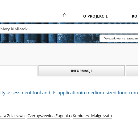
O PROJEKCIE
KO
Wyszukiwanie zaawa
INFORMACJE
rity assessment tool and its applicationin medium-sized food co
ata Zdzisława
;
Czernyszewicz, Eugenia
;
Koniuszy, Małgorzata