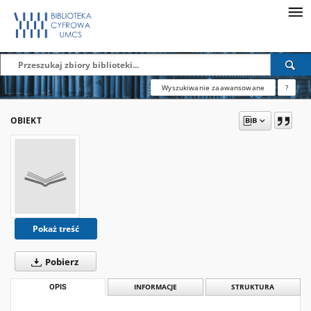
Wyszukiwanie zaawansowane
?
OBIEKT
Pokaż treść
Pobierz
OPIS
INFORMACJE
STRUKTURA