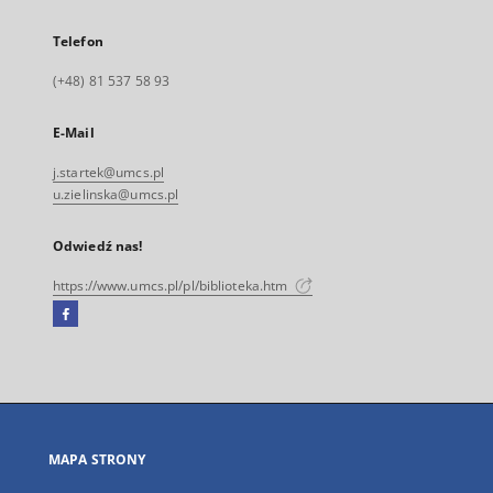
Telefon
(+48) 81 537 58 93
E-Mail
j.startek@umcs.pl
u.zielinska@umcs.pl
Odwiedź nas!
https://www.umcs.pl/pl/biblioteka.htm
Facebook
Link
zewnętrzny,
otworzy
się
w
nowej
MAPA STRONY
karcie