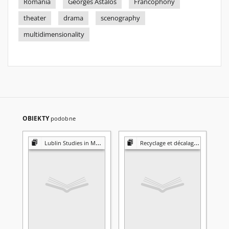
Romania
Georges Astalos
Francophony
theater
drama
scenography
multidimensionality
OBIEKTY
podobne
Lublin Studies in Modern Languages and Literature
Recyclage et décalage : esthetique de la reprise dans les littératures française et francophone