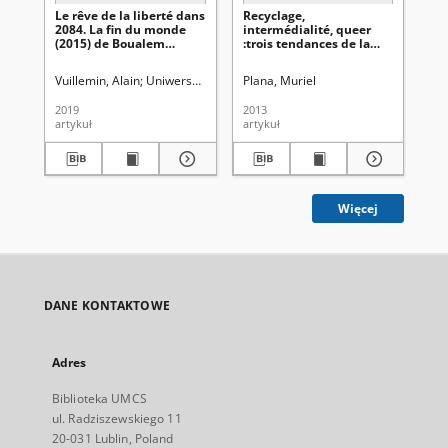
Le rêve de la liberté dans
Recyclage,
2084. La fin du monde
intermédialité, queer
(2015) de Boualem
:trois tendances de la
Sansal
jeune création théâtrale
française contemporaine
Vuillemin, Alain
Uniwersytet Marii Curie-Skłodowskiej (Lublin)
Plana, Muriel
Maziarc
2019
2013
artykuł
artykuł
Więcej
DANE KONTAKTOWE
Adres
Biblioteka UMCS
ul. Radziszewskiego 11
20-031 Lublin, Poland