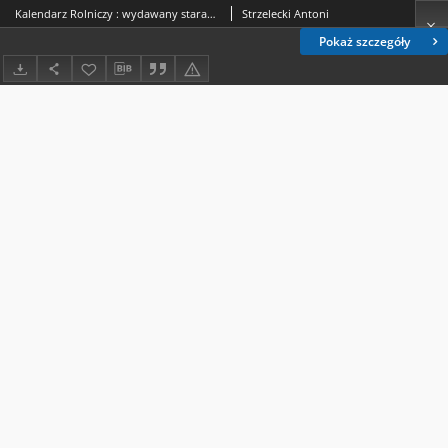
Kalendarz Rolniczy : wydawany staraniem Antoniego Strzeleckiego na 1876 rok część 1
Strzelecki Antoni
Pokaż szczegóły