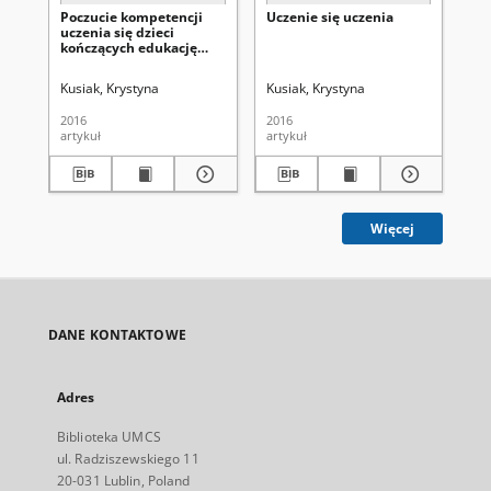
Poczucie kompetencji
Uczenie się uczenia
Os
uczenia się dzieci
ma
kończących edukację
kla
wczesnoszkolną
Kusiak, Krystyna
Kusiak, Krystyna
Ceg
2016
2016
201
artykuł
artykuł
art
Więcej
DANE KONTAKTOWE
Adres
Biblioteka UMCS
ul. Radziszewskiego 11
20-031 Lublin, Poland