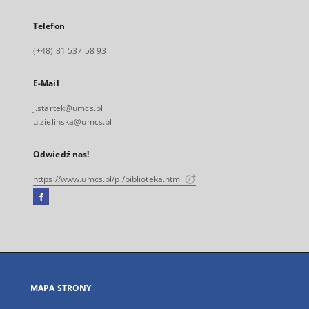
Telefon
(+48) 81 537 58 93
E-Mail
j.startek@umcs.pl
u.zielinska@umcs.pl
Odwiedź nas!
https://www.umcs.pl/pl/biblioteka.htm
Facebook
Link
zewnętrzny,
otworzy
się
w
nowej
MAPA STRONY
karcie