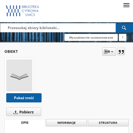
Wyszukiwanie zaawansowane
?
OBIEKT
Pokaż treść
Pobierz
OPIS
INFORMACJE
STRUKTURA