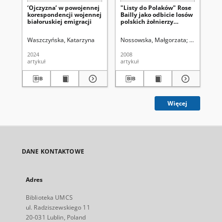
‘Ojczyzna’ w powojennej
"Listy do Polaków" Rose
Wa
korespondencji wojennej
Bailly jako odbicie losów
za
białoruskiej emigracji
polskich żołnierzy
oc
internowanych we
ko
Francji po czerwcu 1940
Te
Waszczyńska, Katarzyna
Nossowska, Małgorzata
Uniwersytet
Bed
roku
r.)
2024
2008
[19
artykuł
artykuł
art
Więcej
DANE KONTAKTOWE
Adres
Biblioteka UMCS
ul. Radziszewskiego 11
20-031 Lublin, Poland