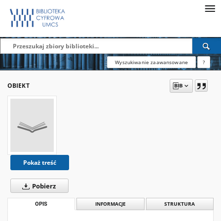
Wyszukiwanie zaawansowane
?
OBIEKT
Pokaż treść
Pobierz
OPIS
INFORMACJE
STRUKTURA