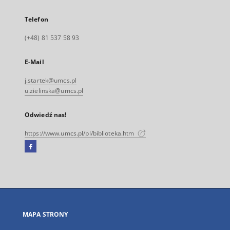
Telefon
(+48) 81 537 58 93
E-Mail
j.startek@umcs.pl
u.zielinska@umcs.pl
Odwiedź nas!
https://www.umcs.pl/pl/biblioteka.htm
Facebook
Link
zewnętrzny,
otworzy
się
w
nowej
MAPA STRONY
karcie