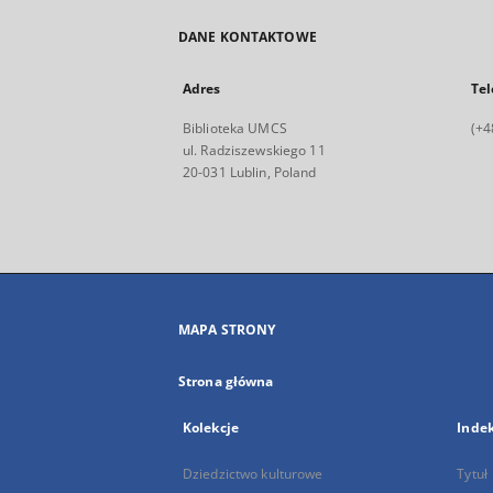
DANE KONTAKTOWE
Adres
Tel
Biblioteka UMCS
(+4
ul. Radziszewskiego 11
20-031 Lublin, Poland
MAPA STRONY
Strona główna
Kolekcje
Inde
Dziedzictwo kulturowe
Tytuł