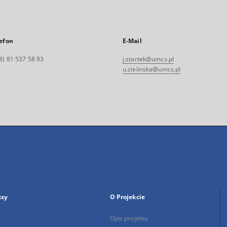
efon
E-Mail
8) 81 537 58 93
j.startek@umcs.pl
u.zielinska@umcs.pl
ksy
O Projekcie
Opis projektu