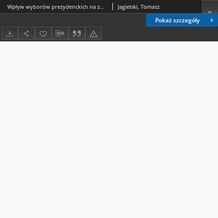
Wpływ wyborów prezydenckich na zmiany układu sił w systemie partyjnym w Polsce
Jagielski, Tomasz
Pokaż szczegóły