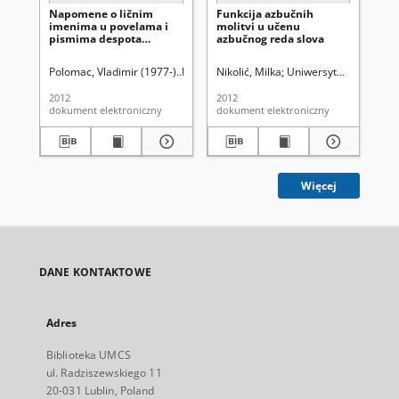
Napomene o ličnim
Funkcija azbučnih
Ćir
imenima u povelama i
molitvi u učenu
is
pismima despota
azbučnog reda slova
kn
Stefana i despota Đurđa
Polomac, Vladimir (1977-)
Uniwersytet Marii Curie-Skłodowskiej (Lubl
Nikolić, Milka
Uniwersytet Marii Curi
Kos
2012
2012
201
dokument elektroniczny
dokument elektroniczny
dok
Więcej
DANE KONTAKTOWE
Adres
Biblioteka UMCS
ul. Radziszewskiego 11
20-031 Lublin, Poland