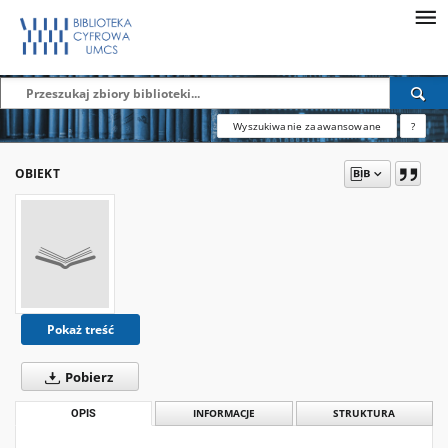
Wyszukiwanie zaawansowane
?
OBIEKT
Pokaż treść
Pobierz
OPIS
INFORMACJE
STRUKTURA