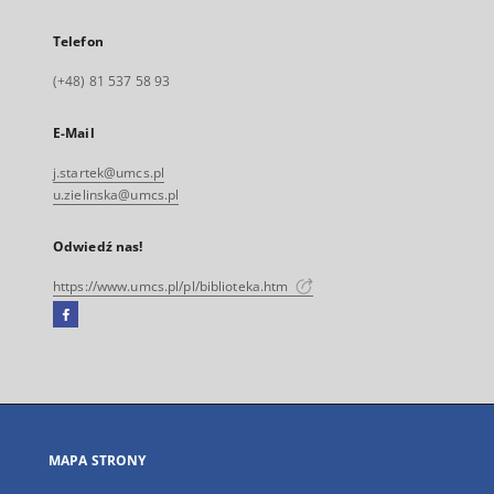
Telefon
(+48) 81 537 58 93
E-Mail
j.startek@umcs.pl
u.zielinska@umcs.pl
Odwiedź nas!
https://www.umcs.pl/pl/biblioteka.htm
Facebook
Link
zewnętrzny,
otworzy
się
w
nowej
MAPA STRONY
karcie