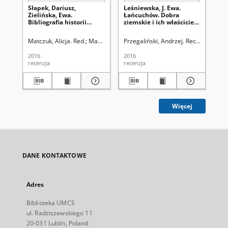
Słapek, Dariusz,
Leśniewska, J. Ewa.
Gła
Zielińska, Ewa.
Łańcuchów. Dobra
Pa
Bibliografia historii
ziemskie i ich właściciele
Bu
lubelskiego sportu,
(XIV–XX w.). Od
By
Lubelskie Centrum
Kuropatwów do Steckich,
Re
Matczuk, Alicja. Red.
Mazur, Mariusz. Red nacz.
Przegaliński, Andrzej. Rec.
Mazur, Ma
Prz
Dokumentacji Historii
Wydawnictwo Werset,
201
Sportu, Lublin 2013, ss.
Lublin 2016, ss. 396:
2016
2016
201
132: [recenzja]
[recenzja]
recenzja
recenzja
rec
Więcej
DANE KONTAKTOWE
Adres
Biblioteka UMCS
ul. Radziszewskiego 11
20-031 Lublin, Poland