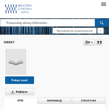
Wyszukiwanie zaawansowane
?
OBIEKT
Pokaż treść
Pobierz
OPIS
INFORMACJE
STRUKTURA