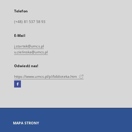
Telefon
(+48) 81 537 58 93
E-Mail
j.startek@umcs.pl
u.zielinska@umcs.pl
Odwiedź nas!
https://www.umcs.pl/pl/biblioteka.htm
Facebook
Link
zewnętrzny,
otworzy
się
w
nowej
MAPA STRONY
karcie