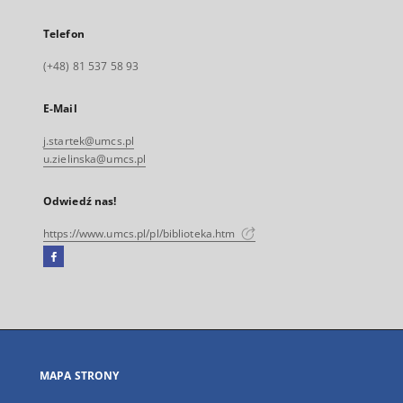
Telefon
(+48) 81 537 58 93
E-Mail
j.startek@umcs.pl
u.zielinska@umcs.pl
Odwiedź nas!
https://www.umcs.pl/pl/biblioteka.htm
Facebook
Link
zewnętrzny,
otworzy
się
w
nowej
MAPA STRONY
karcie