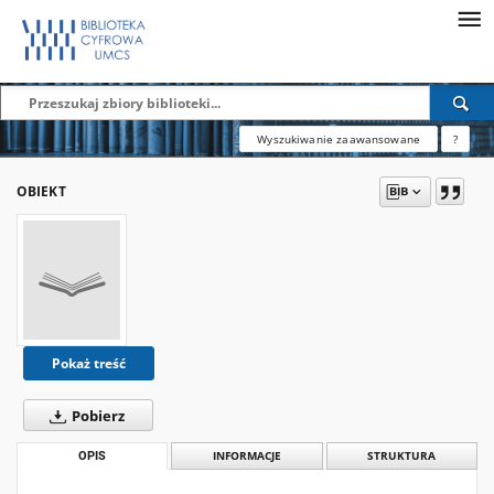
Wyszukiwanie zaawansowane
?
OBIEKT
Pokaż treść
Pobierz
OPIS
INFORMACJE
STRUKTURA