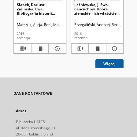
Słapek, Dariusz,
Leśniewska, J. Ewa.
Gła
Zielińska, Ewa.
Łańcuchów. Dobra
Pa
Bibliografia historii
ziemskie i ich właściciele
Bu
lubelskiego sportu,
(XIV–XX w.). Od
By
Lubelskie Centrum
Kuropatwów do Steckich,
Re
Matczuk, Alicja. Red.
Mazur, Mariusz. Red nacz.
Przegaliński, Andrzej. Rec.
Mazur, Ma
Prz
Dokumentacji Historii
Wydawnictwo Werset,
201
Sportu, Lublin 2013, ss.
Lublin 2016, ss. 396:
2016
2016
201
132: [recenzja]
[recenzja]
recenzja
recenzja
rec
Więcej
DANE KONTAKTOWE
Adres
Biblioteka UMCS
ul. Radziszewskiego 11
20-031 Lublin, Poland