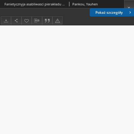
Fanietycznyja asabliwasci pierakładu Nowaha Zapawietu na biełaruskuju mowu (prawasłaunaja i katalickaja redakcyi)
Pankou, Yauhen
Pokaż szczegóły