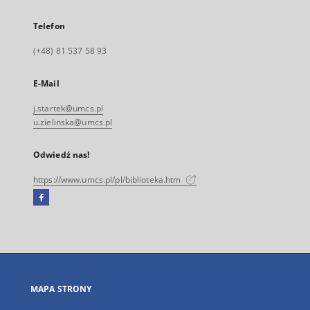
Telefon
(+48) 81 537 58 93
E-Mail
j.startek@umcs.pl
u.zielinska@umcs.pl
Odwiedź nas!
https://www.umcs.pl/pl/biblioteka.htm
Facebook
Link
zewnętrzny,
otworzy
się
w
nowej
MAPA STRONY
karcie