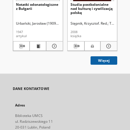
Notatki odonatologiczne
Studia postkolonialne
La 
z Bułgarii
nad kulturą i cywilizacją
tr
polską
bú
Gr
Urbański, Jarosław (1909-1981)
pod redakcją Komitetu Redakcyjnego Un
Stępnik, Krzysztof. Red.
Trześniowski
Wie
1947
2008
202
artykuł
książka
art
Więcej
DANE KONTAKTOWE
Adres
Biblioteka UMCS
ul. Radziszewskiego 11
20-031 Lublin, Poland