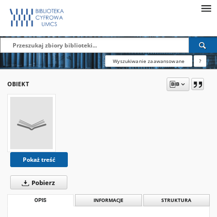
Wyszukiwanie zaawansowane
?
OBIEKT
Pokaż treść
Pobierz
OPIS
INFORMACJE
STRUKTURA