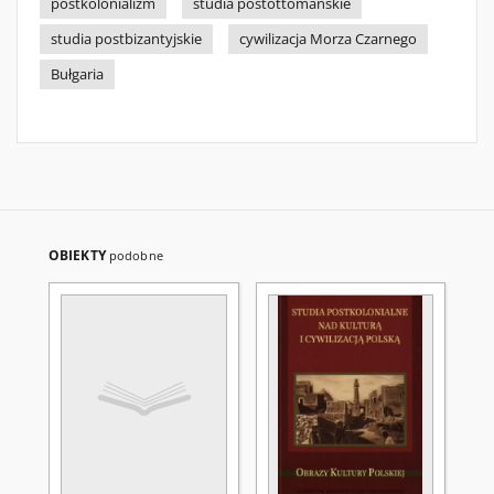
postkolonializm
studia postottomańskie
studia postbizantyjskie
cywilizacja Morza Czarnego
Bułgaria
OBIEKTY
podobne