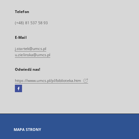
Telefon
(+48) 81 537 58 93
E-Mail
j.startek@umcs.pl
u.zielinska@umcs.pl
Odwiedź nas!
https://www.umcs.pl/pl/biblioteka.htm
Facebook
Link
zewnętrzny,
otworzy
się
w
nowej
MAPA STRONY
karcie