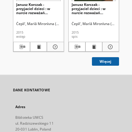
Janusz Korczak -
Janusz Korczak -
Pe
przyjaciel dzieci : w
przyjaciel dzieci : w
Jan
nurcie rozważań
nurcie rozważań
wy
pedagogicznych - Wstęp
pedagogicznych - Spis
sz
treści
Čepìl', Marìâ Mironìvna (1961- )
Čepìl', Marìâ Mironìvna (1961- )
Bed
Kry
2015
2015
201
wstęp
spis
art
Więcej
DANE KONTAKTOWE
Adres
Biblioteka UMCS
ul. Radziszewskiego 11
20-031 Lublin, Poland