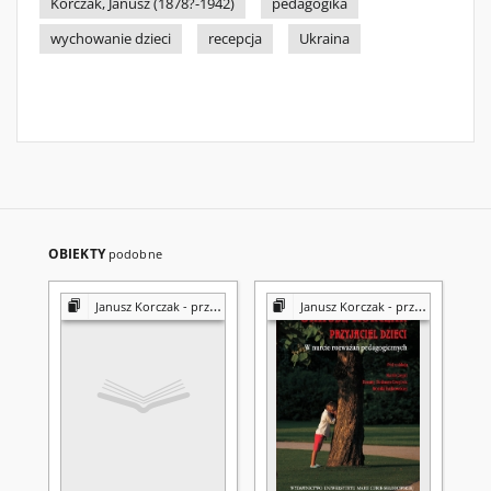
Korczak, Janusz (1878?-1942)
pedagogika
wychowanie dzieci
recepcja
Ukraina
OBIEKTY
podobne
Janusz Korczak - przyjaciel dzieci : w nurcie rozważań pedagogicznych
Janusz Korczak - przyjaciel dzieci : w nurcie rozważań pedagogicznych