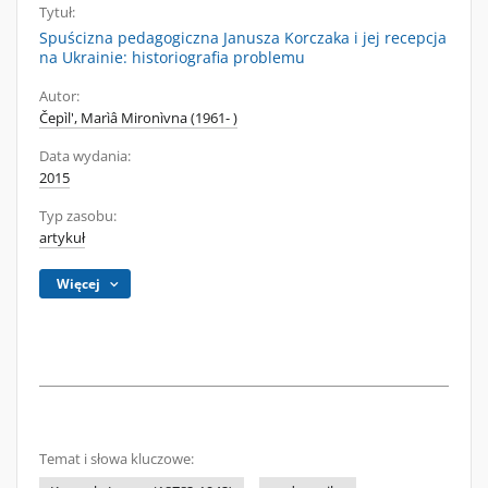
Tytuł:
Spuścizna pedagogiczna Janusza Korczaka i jej recepcja
na Ukrainie: historiografia problemu
Autor:
Čepìl', Marìâ Mironìvna (1961- )
Data wydania:
2015
Typ zasobu:
artykuł
Więcej
Temat i słowa kluczowe: