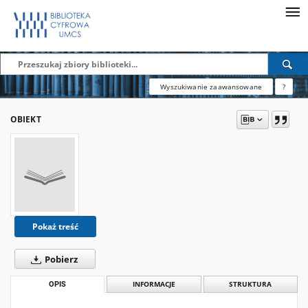
Wyszukiwanie zaawansowane
?
OBIEKT
Pokaż treść
Pobierz
OPIS
INFORMACJE
STRUKTURA