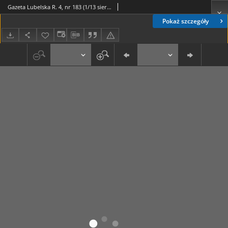
Gazeta Lubelska R. 4, nr 183 (1/13 sierp. 1879)
Pokaż szczegóły