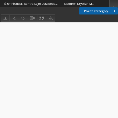
Józef Piłsudski kontra Sejm Ustawodawczy Rzeczypospolitej Polskiej w 1922 r. Uwagi na temat książki Janusza Farysia pt. Funkcjonowanie demokracji parlamentarnej w Drugiej Rzeczypospolitej. Konflikty wokół przesilenia rządowego w 1922 roku
Szadurek Krystian Maciej
Pokaż szczegóły