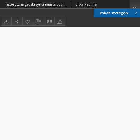
Historyczne geoskrzynki miasta Lublina. Tropami upraktyczniania nauki historii
Litka Paulina
Pokaż szczegóły