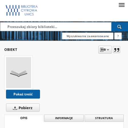
Wyszukiwanie zaawansowane
?
OBIEKT
Pokaż treść
Pobierz
OPIS
INFORMACJE
STRUKTURA