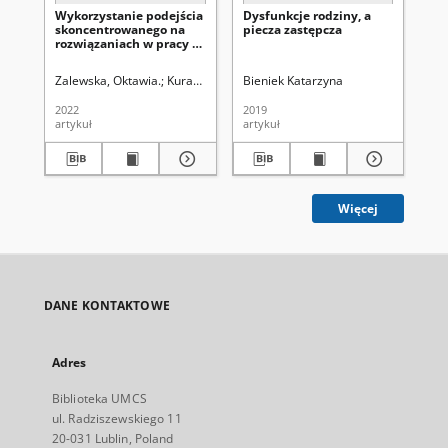
Wykorzystanie podejścia
Dysfunkcje rodziny, a
Ko
skoncentrowanego na
piecza zastępcza
pie
rozwiązaniach w pracy z
ro
wychowankami
za
rodzinnej i
Zalewska, Oktawia.
Kuratorium Okręgu Szkolnego w Lublinie. Komisj
Bieniek Katarzyna
Ge
instytucjonalnej pieczy
zastępczej
2022
2019
201
artykuł
artykuł
art
Więcej
DANE KONTAKTOWE
Adres
Biblioteka UMCS
ul. Radziszewskiego 11
20-031 Lublin, Poland