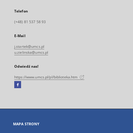
Telefon
(+48) 81 537 58 93
E-Mail
j.startek@umcs.pl
u.zielinska@umcs.pl
Odwiedź nas!
https://www.umcs.pl/pl/biblioteka.htm
Facebook
Link
zewnętrzny,
otworzy
się
w
nowej
MAPA STRONY
karcie