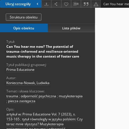
Ukryj szczegóły
Struktura obiektu
Opis obiektu
Lista plików
Tytuł:
Can You hear me now? The potential of
trauma--informed and resilience-oriented
music therapy in the context of foster care
Tytuł publikacji grupowej:
Prima Educatione
Autor:
Konieczna-Nowak, Ludwika
Temat i słowa kluczowe:
trauma
;
odporność psychiczna
;
muzykoterapia
;
piecza zastępcza
Opis:
artykuł w: Prima Educatione Vol. 7 (2023), s.
153-165
;
tytuł równoległy w języku polskim: Czy
teraz mnie słyszysz? Muzykoterapia
zorientowana na traumę i odporność