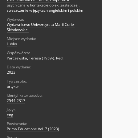
psychiczną w kontekście opieki zastępczej
;
streszczenie w językach angielskim i polskim
Wydawca:
Wydawnictwo Uniwersytetu Marii Curie-
Skłodowskiej
Miejsce wydania:
Lublin
Współtwórca:
Parczewska, Teresa (1959-). Red.
Data wydania:
2023
Typ zasobu:
artykuł
Identyfikator zasobu:
2544-2317
Język:
eng
Powiązania:
Prima Educatione Vol. 7 (2023)
Prawa: