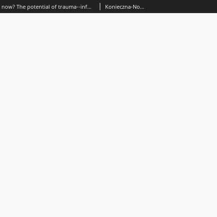
Can You hear me now? The potential of trauma--informed and resilience-oriented music therapy in the context of foster care
Konieczna-Nowak, Ludwika