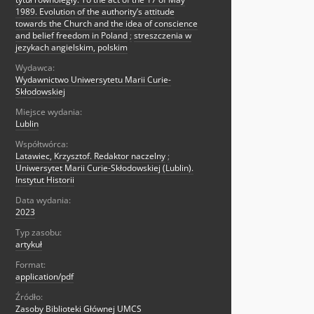
1989. Evolution of the authority’s attitude
towards the Church and the idea of conscience
and belief freedom in Poland
;
streszczenia w
jezykach angielskim, polskim
Wydawca:
Wydawnictwo Uniwersytetu Marii Curie-
Skłodowskiej
Miejsce wydania:
Lublin
Współtwórca:
Latawiec, Krzysztof. Redaktor naczelny
;
Uniwersytet Marii Curie-Skłodowskiej (Lublin).
Instytut Historii
Data wydania:
2023
Typ zasobu:
artykuł
Format:
application/pdf
Źródło:
Zasoby Biblioteki Głównej UMCS