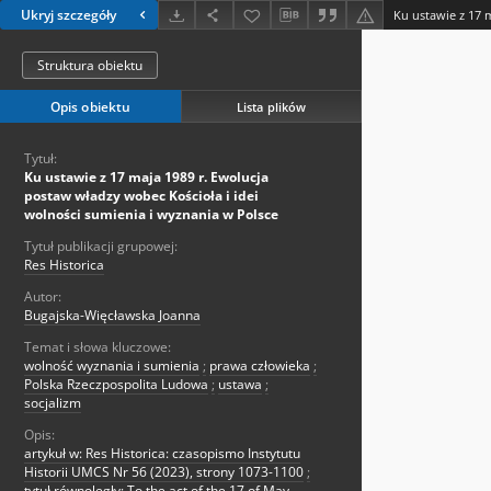
Ukryj szczegóły
Struktura obiektu
Opis obiektu
Lista plików
Tytuł:
Ku ustawie z 17 maja 1989 r. Ewolucja
postaw władzy wobec Kościoła i idei
wolności sumienia i wyznania w Polsce
Tytuł publikacji grupowej:
Res Historica
Autor:
Bugajska-Więcławska Joanna
Temat i słowa kluczowe:
wolność wyznania i sumienia
;
prawa człowieka
;
Polska Rzeczpospolita Ludowa
;
ustawa
;
socjalizm
Opis:
artykuł w: Res Historica: czasopismo Instytutu
Historii UMCS Nr 56 (2023), strony 1073-1100
;
tytuł równoległy: To the act of the 17 of May