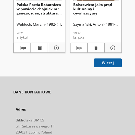
Polska Partia Robotnicza
Bolszewizm jako prąd
Zn
w powiecie chojnickim :
kulturalny i
le
geneza, idee, struktura,
cywilizacyjny
zj
ludzie i działalność
mi
polityczna (1945-1948)
ru
Wałdoch, Marcin (1982- )
Latawiec, Krzysztof. Red.
Szymański, Antoni (1881-1942)
Uniwersytet Marii C
Krz
2021
1937
197
artykuł
książka
art
Więcej
DANE KONTAKTOWE
Adres
Biblioteka UMCS
ul. Radziszewskiego 11
20-031 Lublin, Poland