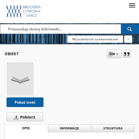
Wyszukiwanie zaawansowane
?
OBIEKT
Pokaż treść
Pobierz
OPIS
INFORMACJE
STRUKTURA