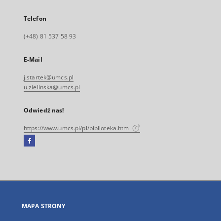
Telefon
(+48) 81 537 58 93
E-Mail
j.startek@umcs.pl
u.zielinska@umcs.pl
Odwiedź nas!
https://www.umcs.pl/pl/biblioteka.htm
Facebook
Link
zewnętrzny,
otworzy
się
w
nowej
MAPA STRONY
karcie