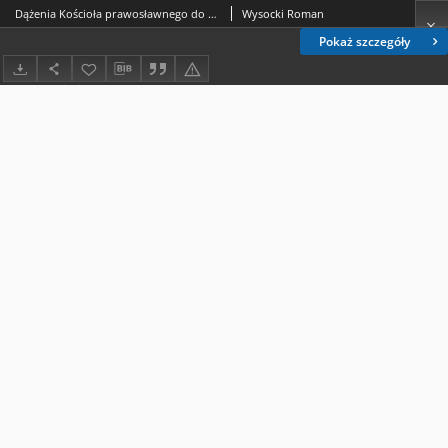
Dążenia Kościoła prawosławnego do uregulowania sytuacji prawnej i odbudowy struktury parafialnej w dystrykcie lubelskim w latach 1939–1944. Wprowadzenie do problematyki
Wysocki Roman
Pokaż szczegóły