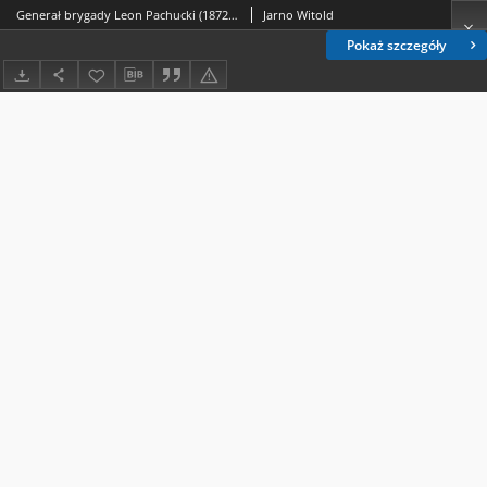
Generał brygady Leon Pachucki (1872–1932) – żołnierz Armii Polskiej we Francji i bohater wojny polsko-rosyjskiej 1920 r. Zarys biografii
Jarno Witold
Pokaż szczegóły