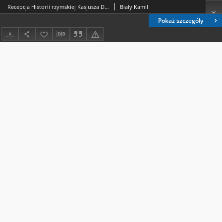
Recepcja Historii rzymskiej Kasjusza Diona w rozdziale Epitome Jana Ksyfilinosa poświęconym Pompejuszowi
Biały Kamil
Pokaż szczegóły