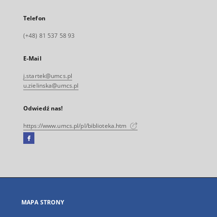
Telefon
(+48) 81 537 58 93
E-Mail
j.startek@umcs.pl
u.zielinska@umcs.pl
Odwiedź nas!
https://www.umcs.pl/pl/biblioteka.htm
Facebook
Link
zewnętrzny,
otworzy
się
w
nowej
MAPA STRONY
karcie