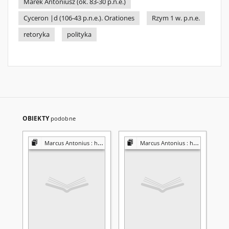
Marek Antoniusz (ok. 83-30 p.n.e.)
Cyceron |d (106-43 p.n.e.). Orationes
Rzym 1 w. p.n.e.
retoryka
polityka
OBIEKTY
podobne
Marcus Antonius : history and tradition
Marcus Antonius : history and tradition