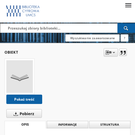
Wyszukiwanie zaawansowane
?
OBIEKT
Pokaż treść
Pobierz
OPIS
INFORMACJE
STRUKTURA