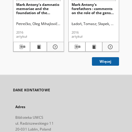
Mark Antony's damnatio
Mark Antony's
Fu
memoriae and the
forefathers : comments
foundation of the
on the role of the gens
principate
Antonia in the final
period of the Roman
Petrečko, Oleg Mihajlovič (1967- )
Ładoń, Tomasz
Słapek, Dariusz(1961- ) Redakcja
Słapek, Dariusz(1961
Sła
Łu
Republic
2016
2016
201
artykuł
artykuł
art
Więcej
DANE KONTAKTOWE
Adres
Biblioteka UMCS
ul. Radziszewskiego 11
20-031 Lublin, Poland