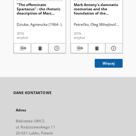
"The effeminate
Mark Antony's damnatio
Ma
Spartacus" : the rhetoric
memoriae and the
fo
description of Marc
foundation of the
on 
Antony in Cicero's
principate
Ant
Philippics
pe
Dziuba, Agnieszka (1964- )
Słapek, Dariusz(1961- ) Redakcja
Petrečko, Oleg Mihajlovič (1967- )
Łuć, Ire
Ła
Sł
Re
2016
2016
201
artykuł
artykuł
art
Więcej
DANE KONTAKTOWE
Adres
Biblioteka UMCS
ul. Radziszewskiego 11
20-031 Lublin, Poland