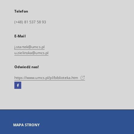
Telefon
(+48) 81 537 58 93
E-Mail
j.startek@umcs.pl
u.zielinska@umcs.pl
Odwiedź nas!
https://www.umcs.pl/pl/biblioteka.htm
Facebook
Link
zewnętrzny,
otworzy
się
w
nowej
MAPA STRONY
karcie