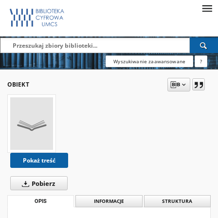
Wyszukiwanie zaawansowane
?
OBIEKT
Pokaż treść
Pobierz
OPIS
INFORMACJE
STRUKTURA