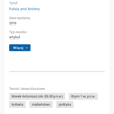
Tytuł:
Fulvia and Antony
Data wydania:
2016
Typ zasobu:
artykuł
Więcej
Temat i słowa kluczowe:
Marek Antoniusz (ok. 83-30 p.n.e.)
Rzym 1 w. p.n.e.
kobieta
małżeństwo
polityka