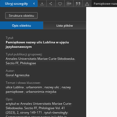
Ukryj szczegóły
Struktura obiektu
Opis obiektu
Lista plików
Tytuł:
Pamiątkowe nazwy ulic Lublina w ujęciu
językoznawczym
Tytuł publikacji grupowej:
Annales Universitatis Mariae Curie-Skłodowska.
Sectio FF, Philologiae
Autor:
Goral Agnieszka
Temat i słowa kluczowe:
ulice Lublina
;
urbanonim
;
nazwy ulic
;
nazwy
pamiątkowe
;
urbanonimia miejska
Opis:
artykuł w: Annales Universitatis Mariae Curie-
Skłodowska. Sectio FF, Philologiae Vol. 41
(2023), 2, strony 149-171
;
tytuł równoległy:
Commemorative street names in Lublin in