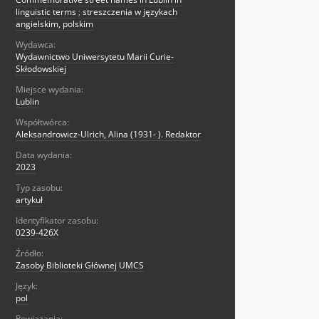
linguistic terms
;
streszczenia w językach
angielskim, polskim
Wydawca:
Wydawnictwo Uniwersytetu Marii Curie-
Skłodowskiej
Miejsce wydania:
Lublin
Współtwórca:
Aleksandrowicz-Ulrich, Alina (1931- ). Redaktor
Data wydania:
2023
Typ zasobu:
artykuł
Identyfikator zasobu:
0239-426X
Źródło:
Zasoby Biblioteki Głównej UMCS
Język:
pol
Powiązania: