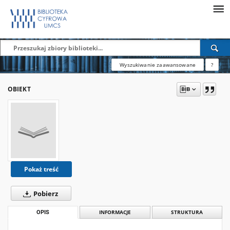
Wyszukiwanie zaawansowane
?
OBIEKT
Pokaż treść
Pobierz
OPIS
INFORMACJE
STRUKTURA