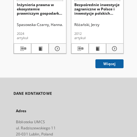
Inżynieria prawna w
Bezpośrednie inwestycje
Fi
ekosystemie
zagraniczne w Polsce i
w 
prawniczym gospodarki
inwestycje polskich
re
cyfrowej
przedsiębiorców za
granicą na tle tendencji
Spasowska-Czarny, Hanna
Uniwersytet Marii Curie-Skłodowskiej (Lubli
Różański, Jerzy
Róż
światowych - analiza
statystyczna
2024
2012
201
artykuł
artykuł
art
Więcej
DANE KONTAKTOWE
Adres
Biblioteka UMCS
ul. Radziszewskiego 11
20-031 Lublin, Poland