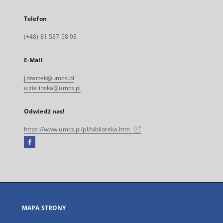
Telefon
(+48) 81 537 58 93
E-Mail
j.startek@umcs.pl
u.zielinska@umcs.pl
Odwiedź nas!
https://www.umcs.pl/pl/biblioteka.htm
Facebook
Link
zewnętrzny,
otworzy
się
w
nowej
MAPA STRONY
karcie