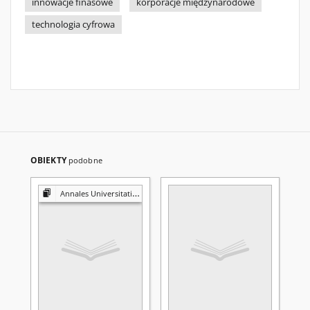
innowacje finasowe
korporacje międzynarodowe
technologia cyfrowa
OBIEKTY
podobne
Annales Universitatis Mariae Curie-Skłodowska. Sectio G, Ius