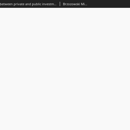
The relationship between private and public investment in developing countries with different levels of human capital
Brzozowski Michał