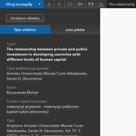
Ukryj szczegóły
Struktura obiektu
Opis obiektu
Lista plików
Tytuł:
The relationship between private and public
investment in developing countries with
different levels of human capital
Tytuł publikacji grupowej:
Annales Universitatis Mariae Curie-Skłodowska.
Sectio H, Oeconomia
Autor:
Brzozowski Michał
Temat i słowa kluczowe:
inwestycje prywatne
;
inwestycje publiczne
;
kapitał ludzki (ekonomia)
Opis:
Artykuł w: Annales Universitatis Mariae Curie-
Skłodowska. Sectio H, Oeconomia. Vol. 57, 3
(2022), strony 7- 31
;
streszczenie w języku