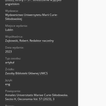
angielskim
Wydawca:
Wydawnictwo Uniwersytetu Marii Curie-
Skłodowskiej
Miejsce wydania:
Lublin
Współtwórca:
Zajkowski, Robert. Redaktor naczelny
Data wydania:
2023
Typ zasobu:
artykuł
Źródło:
Zasoby Biblioteki Głównej UMCS
Język:
eng
Powiązania:
Annales Universitatis Mariae Curie-Skłodowska.
Sectio H, Oeconomia Vol. 57 (2023), 3
Prawa: