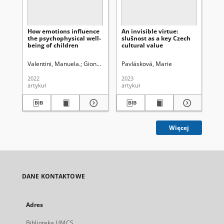
How emotions influence
An invisible virtue:
Tr
the psychophysical well-
slušnost as a key Czech
In
being of children
cultural value
Valentini, Manuela.
Giontarelli, Roberta. Autor
Pavlásková, Marie
Kr
2022
2023
202
artykuł
artykuł
art
Więcej
DANE KONTAKTOWE
Adres
Biblioteka UMCS