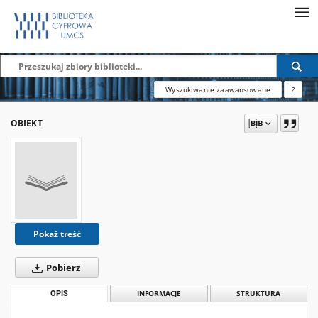
Wyszukiwanie zaawansowane
?
OBIEKT
Pokaż treść
Pobierz
OPIS
INFORMACJE
STRUKTURA