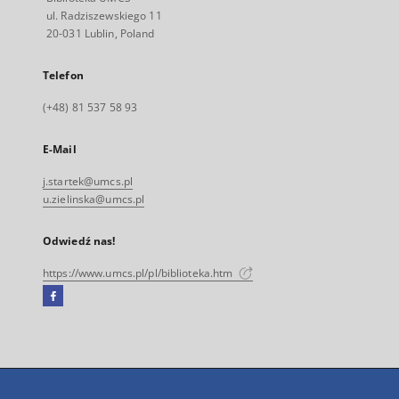
ul. Radziszewskiego 11
20-031 Lublin, Poland
Telefon
(+48) 81 537 58 93
E-Mail
j.startek@umcs.pl
u.zielinska@umcs.pl
Odwiedź nas!
https://www.umcs.pl/pl/biblioteka.htm
Facebook
Link
zewnętrzny,
otworzy
się
w