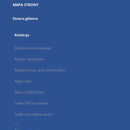
nowej
MAPA STRONY
karcie
Strona główna
Kolekcje
Dziedzictwo kulturowe
Nauka i dydaktyka
Repozytorium prac doktorskich
Regionalia
Zbiory bibliofilskie
Lublin 700 lat miasta
Społeczny wpływ nauki
...