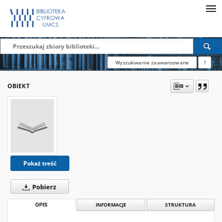
Wyszukiwanie zaawansowane
?
OBIEKT
Pokaż treść
Pobierz
OPIS
INFORMACJE
STRUKTURA