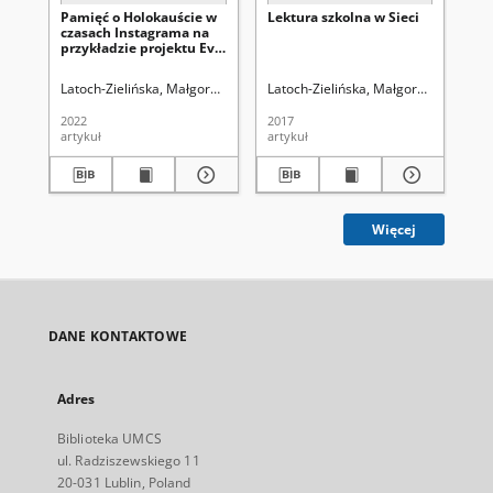
Pamięć o Holokauście w
Lektura szkolna w Sieci
Sh
czasach Instagrama na
ski
przykładzie projektu Eva
ex
Stories
la
pro
Latoch-Zielińska, Małgorzata.
Monika Gabryś-Sławińska, Robert Weste
Latoch-Zielińska, Małgorzata
Instyt
Kra
2022
2017
202
artykuł
artykuł
art
Więcej
DANE KONTAKTOWE
Adres
Biblioteka UMCS
ul. Radziszewskiego 11
20-031 Lublin, Poland