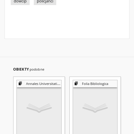
dowcip
policjanci
OBIEKTY
podobne
Annales Universitatis Mariae Curie-Skłodowska. Sectio FF, Philologiae
Folia Bibliologica