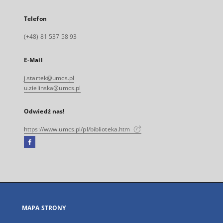
Telefon
(+48) 81 537 58 93
E-Mail
j.startek@umcs.pl
u.zielinska@umcs.pl
Odwiedź nas!
https://www.umcs.pl/pl/biblioteka.htm
Facebook
Link
zewnętrzny,
otworzy
się
w
nowej
MAPA STRONY
karcie