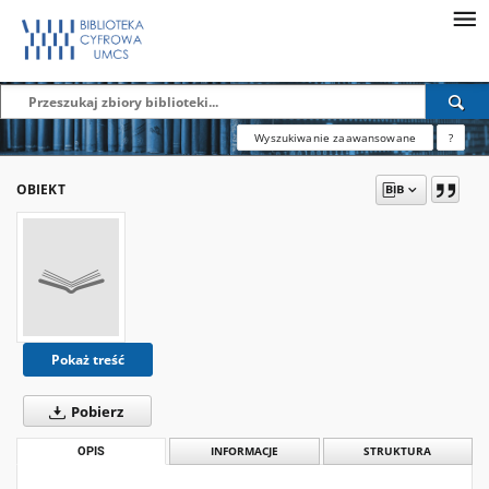
Wyszukiwanie zaawansowane
?
OBIEKT
Pokaż treść
Pobierz
OPIS
INFORMACJE
STRUKTURA