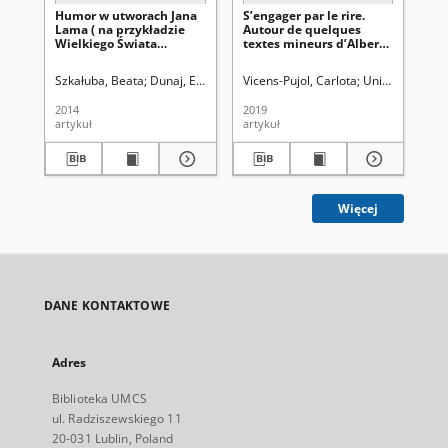
Humor w utworach Jana
S’engager par le rire.
Za
Lama ( na przykładzie
Autour de quelques
mi
Wielkiego Świata
textes mineurs d’Albert
po
Capowic, Koroniarza w
Cohen
na
Galicji i Głów do pozłoty)
ak
Szkałuba, Beata
Dunaj, Ewa. Red
Vicens-Pujol, Carlota
Morawska, Iwona. Red.
Uniwersytet Mar
Latoch-Zieli
Pro
2014
2019
202
artykuł
artykuł
cza
Więcej
DANE KONTAKTOWE
Adres
Biblioteka UMCS
ul. Radziszewskiego 11
20-031 Lublin, Poland