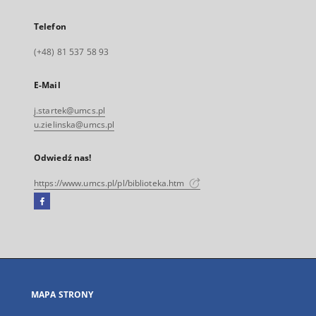
Telefon
(+48) 81 537 58 93
E-Mail
j.startek@umcs.pl
u.zielinska@umcs.pl
Odwiedź nas!
https://www.umcs.pl/pl/biblioteka.htm
Facebook
Link
zewnętrzny,
otworzy
się
w
nowej
MAPA STRONY
karcie