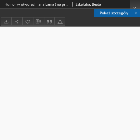
Humor w utworach Jana Lama ( na przykładzie Wielkiego Świata Capowic, Koroniarza w Galicji i Głów do pozłoty)
Szkałuba, Beata
Pokaż szczegóły