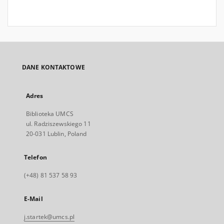
DANE KONTAKTOWE
Adres
Biblioteka UMCS
ul. Radziszewskiego 11
20-031 Lublin, Poland
Telefon
(+48) 81 537 58 93
E-Mail
j.startek@umcs.pl