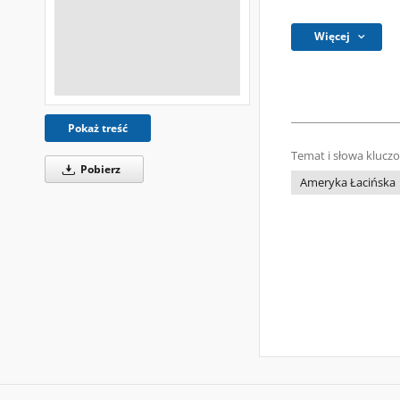
Więcej
Pokaż treść
Temat i słowa klucz
Pobierz
Ameryka Łacińska