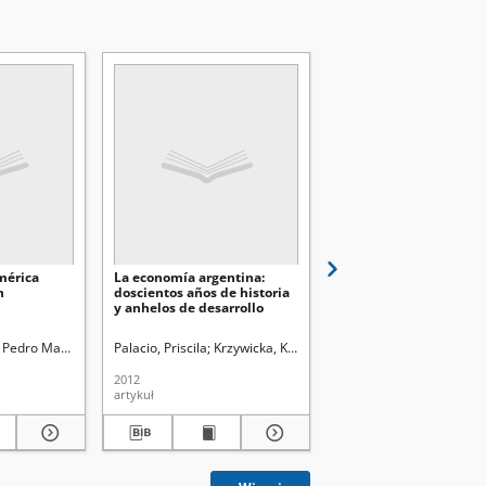
mérica
La economía argentina:
República y
n
doscientos años de historia
descentralización en
y anhelos de desarrollo
Paraguay
 Red.
, Pedro Manuel
Krzywicka, Katarzyna. Red.
Palacio, Priscila
Krzywicka, Katarzyna. Red.
Carreras, Luis A. Fretes
2012
2012
artykuł
artykuł