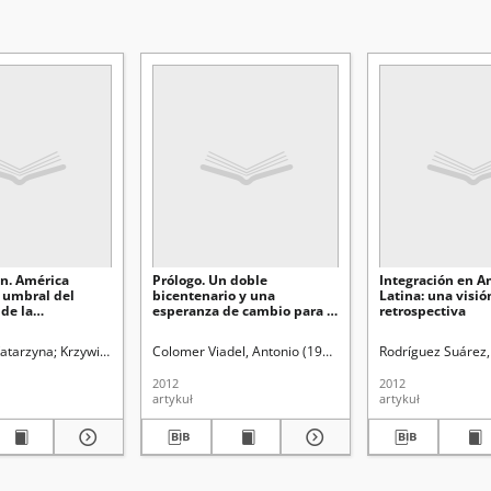
ón. América
Prólogo. Un doble
Integración en A
 umbral del
bicentenario y una
Latina: una visió
 de la
esperanza de cambio para la
retrospectiva
ncia
realidad futura
latinoamericana
Katarzyna
Krzywicka, Katarzyna. Red.
Colomer Viadel, Antonio (1942- )
Krzywicka, Katarzyna.
Rodríguez Suárez
2012
2012
artykuł
artykuł