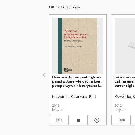
OBIEKTY
podobne
Dwieście lat niepodległości
Introducci
państw Ameryki Łacińskiej :
Latina enel
perspektywa historyczna i
tercer siglo
wyzwania współczesności
independe
Krzywicka, Katarzyna. Red.
Krzywicka, 
2012
2012
książka
artykuł