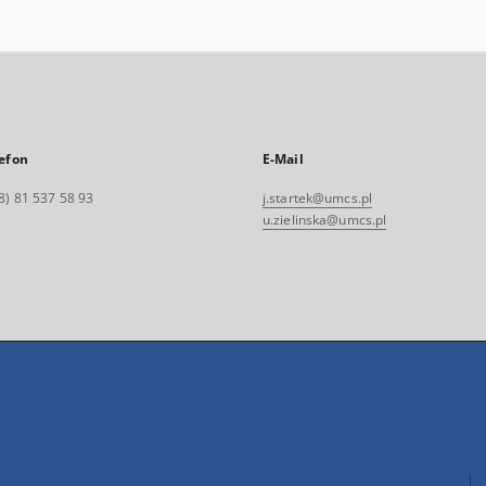
efon
E-Mail
8) 81 537 58 93
j.startek@umcs.pl
u.zielinska@umcs.pl