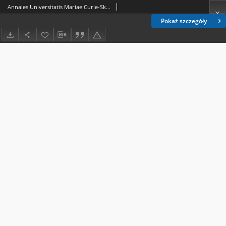
Annales Universitatis Mariae Curie-Skłodowska. Sectio N, Educatio Nova Vol. 8 (2023) - Spis treści
Pokaż szczegóły