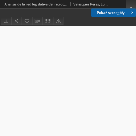
Análisis de la red legislativa del retrocesode la lucha anticorrupción y la reducciónde los derechos humanos en Guatemala entre 2017 y 2021
Velásquez Pérez, Luis Guillermo
Pokaż szczegóły