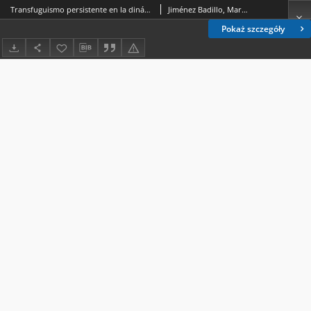
Transfuguismo persistente en la dinámica legislativa de Guatemala
Jiménez Badillo, Margarita
Pokaż szczegóły