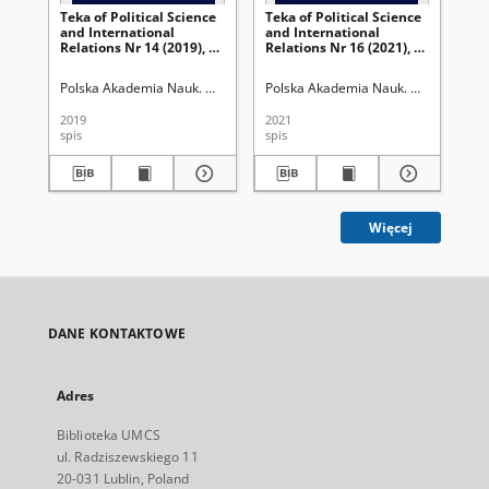
Teka of Political Science
Teka of Political Science
Re
and International
and International
Mo
Relations Nr 14 (2019), 2 -
Relations Nr 16 (2021), 1 -
Os
Spis treści
Spis treści
Gór
kr
Polska Akademia Nauk. Oddział w Lublinie
Polska Akademia Nauk. Oddział w Lub
Uniwersytet Marii Curie-Skł
Szr
be
eur
2019
2021
202
Wy
spis
spis
rec
Mar
. 2
Więcej
DANE KONTAKTOWE
Adres
Biblioteka UMCS
ul. Radziszewskiego 11
20-031 Lublin, Poland