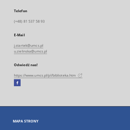
Telefon
(+48) 81 537 58 93
E-Mail
j.startek@umcs.pl
u.zielinska@umcs.pl
Odwiedź nas!
https://www.umcs.pl/pl/biblioteka.htm
Facebook
Link
zewnętrzny,
otworzy
się
w
nowej
MAPA STRONY
karcie