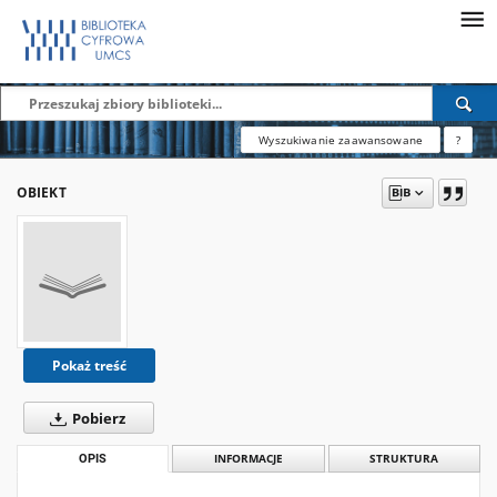
Wyszukiwanie zaawansowane
?
OBIEKT
Pokaż treść
Pobierz
OPIS
INFORMACJE
STRUKTURA