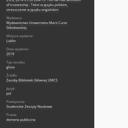
of trusteeship
;
Tekst w języku polskim,
streszczenie w języku angielskim
Wydawca:
Wydawnictwo Uniwerstetu Marii Curie-
Skłodowskiej
Miejsce wydania:
Lublin
Data wydania:
2019
Typ zasobu:
glosa
Źródło:
Zasoby Biblioteki Głównej UMCS
Język:
pol
Powiązania:
Studenckie Zeszyty Naukowe
Prawa:
domena publiczna