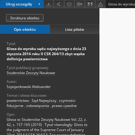
Ukryj szczegóły
Struktura obiektu
Opis obiektu
Lista plików
Tytuł:
Glosa do wyroku sądu najwyższego z dnia 23
stycznia 2014 roku II CSK 264/13 zbyt wąska
definicja powiernictwa
Tytuł publikacji grupowej:
Studenckie Zeszyty Naukowe
Autor:
Szpojankowski Aleksander
Temat i słowa kluczowe:
powiernictwo
;
Sąd Najwyższy
;
czynności
fiducjarne
;
zobowiązania
;
prawo cywolne
Opis:
Glosa w: Studenckie Zeszyty Naukowe Vol. 22, z.
42, s. 157-165 (2019)
;
Tytuł równoległy: Gloss to
the judgment of the Supreme Court of January
23rd, 2014 II CSK 264/13. Too narrow definition