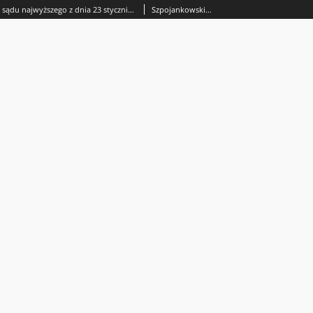
Glosa do wyroku sądu najwyższego z dnia 23 stycznia 2014 roku II CSK 264/13 zbyt wąska definicja powiernictwa
Szpojankowski Aleksander