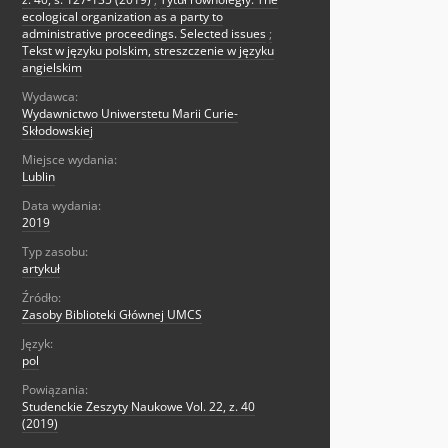
ecological organization as a party to
administrative proceedings. Selected issues
;
Tekst w języku polskim, streszczenie w języku
angielskim
Wydawca:
Wydawnictwo Uniwerstetu Marii Curie-
Skłodowskiej
Miejsce wydania:
Lublin
Data wydania:
2019
Typ zasobu:
artykuł
Źródło:
Zasoby Biblioteki Głównej UMCS
Język:
pol
Powiązania:
Studenckie Zeszyty Naukowe Vol. 22, z. 40
(2019)