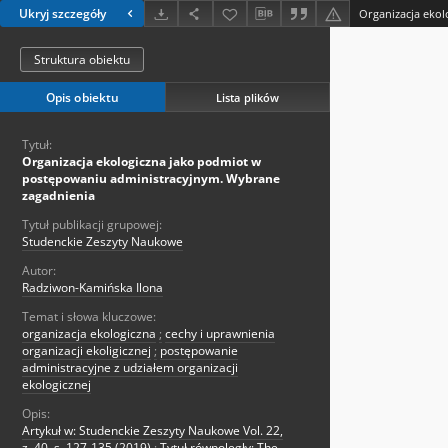
Ukryj szczegóły
Struktura obiektu
Opis obiektu
Lista plików
Tytuł:
Organizacja ekologiczna jako podmiot w
postępowaniu administracyjnym. Wybrane
zagadnienia
Tytuł publikacji grupowej:
Studenckie Zeszyty Naukowe
Autor:
Radziwon-Kamińska Ilona
Temat i słowa kluczowe:
organizacja ekologiczna
;
cechy i uprawnienia
organizacji ekoligicznej
;
postępowanie
administracyjne z udziałem organizacji
ekologicznej
Opis:
Artykuł w: Studenckie Zeszyty Naukowe Vol. 22,
z. 40, s. 127-135 (2019)
;
Tytuł równoległy: The