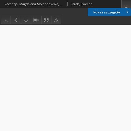
Recenzja: Magdalena Molendowska, Martyna Ostrows ka, Paweł Górski: Infrastruktura krytyczna jako element bezpieczeństwa. Wymiar europejski i krajowy, Wydawnictw o Adam Marszałek, Toruń 2021, ss . 216
Szrek, Ewelina
Pokaż szczegóły