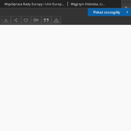
Współpraca Rady Europy i Unii Europejskiej w dziedzinie kultury
Węgrzyn-Odzioba, Liliana
Pokaż szczegóły